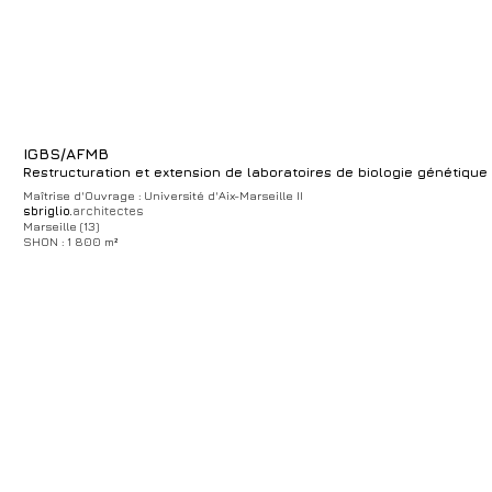
IGBS/AFMB
Restructuration et extension de laboratoires de biologie génétique
Maîtrise d'Ouvrage : Université d'Aix-Marseille II
sbriglio.
architectes
Marseille (13)
SHON : 1 800 m²