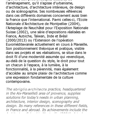
l’aménagement, qu’il s’agisse d’urbanisme,
d’architecture, d’architecture intérieure, de design
ou de scénographie. Ses nombreuses références
dans ces différents domaines concernent aussi bien
la France que l’international. Parmi celles-ci, l’Ecole
Nationale d’Architecture de Montpellier (2004),
l’Arteplage de Neuchâtel pour l’Exposition Nationale
Suisse (2002), une série d’expositions réalisées en
France, Autriche, Taïwan, Inde et Brésil
(2000/2013) ou l’Extension de l’opération
Euroméditerranée actuellement en cours à Marseille.
Son positionnement théorique et pratique, visible
dans ses projets et ses réalisations, se situe dans le
droit fil d’une modernité assumée qui revendique,
au-delà de la question du style, le droit pour tout
un chacun à l’espace, à la lumière, à la
fonctionnalité, à la pérennité, mais également
d’accéder au simple plaisir de l’architecture comme
une expression fondamentale de la culture
contemporaine.
sbriglio.architects
The
practice, headquartered
in the Aix-MarseilleS area of provence, supplies
solutions for today’s needs in urban planning,
architecture, interior design, scenography and
design. Its many references in these different fields,
in France and abroad. Its achievements include the
Architecture School in Montpellier(2004), Arteplage
Neuchâtel for the Swiss National Exhibition (2002),
a series of exhibitions in France, Austria, Taïwan,
India and Brazil
(2000-2013)
and the Extension
part of the Euroméditerranée development in