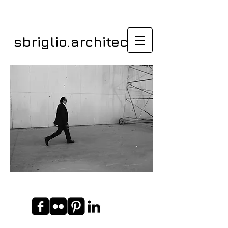
sbriglio.architectes
Jacques Sbriglio . Bagdad, Gymnase Le
Corbusier, 2011.